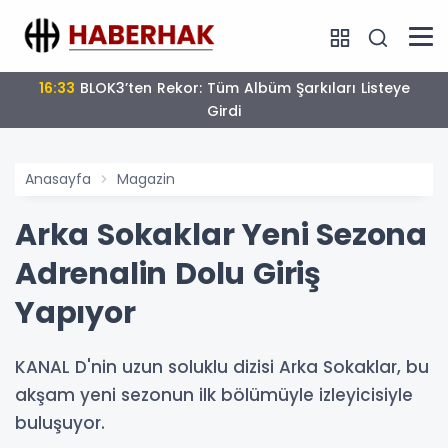
15:40
İçişleri'nden Görevde Yükselme Sınavı Takvimi
Açıklandı
Anasayfa
Magazin
Arka Sokaklar Yeni Sezona
Adrenalin Dolu Giriş
Yapıyor
KANAL D'nin uzun soluklu dizisi Arka Sokaklar, bu
akşam yeni sezonun ilk bölümüyle izleyicisiyle
buluşuyor.