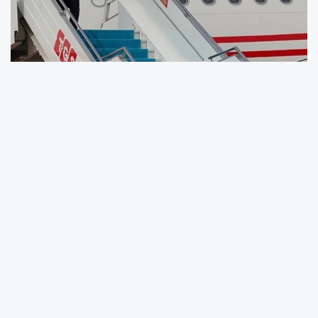
Bugünkü Resmî Gazete’de yayımlanan
tezkereye göre, Cumhurbaşkanı Erdoğan’ın
Katar ziyareti sırasında, 15 Eylül Pazartesi
gününü kapsayan vekalet görevi Cevdet
Yılmaz’a verildi.
Tezkere metninde, “15 Eylül 2025 tarihinde
Katar Devleti’ne yapacağım ziyaret nedeniyle
dönüşüme kadar Cumhurbaşkanlığı görevine;
Türkiye Cumhuriyeti Anayasası’nın 106.
maddesi uyarınca, Cumhurbaşkanı Yardımcısı