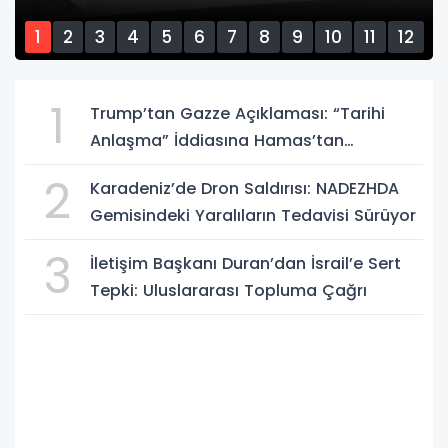
1
2
3
4
5
6
7
8
9
10
11
12
13
14
15
1
Trump’tan Gazze Açıklaması: “Tarihi
Anlaşma” İddiasına Hamas’tan
Yalanlama
2
Karadeniz’de Dron Saldırısı: NADEZHDA
Gemisindeki Yaralıların Tedavisi Sürüyor
3
İletişim Başkanı Duran’dan İsrail’e Sert
Tepki: Uluslararası Topluma Çağrı