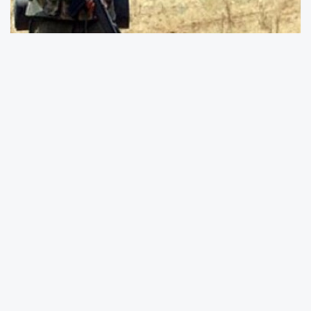
Bakanlık, mevcut bedel ve ek bedel tutarlarının
1 Temmuz 2025 itibarıyla memur aylık
katsayısına göre yeniden belirleneceğini
duyurdu.
MSB’nin sosyal medya üzerinden yaptığı