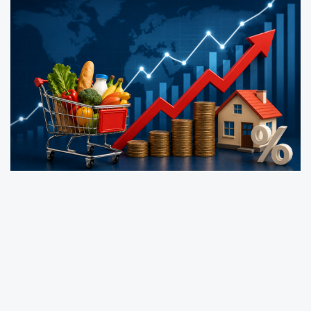
Yıllık bazda en yüksek ağırlığa sahip harcama
gruplarında dikkat çeken artışlar yaşandı. Gıda
ve alkolsüz içeceklerde fiyatlar yüzde 34,86,
ulaştırmada yüzde 34,29, konut, su, elektrik,
gaz ve diğer yakıtlarda ise yüzde 45,59