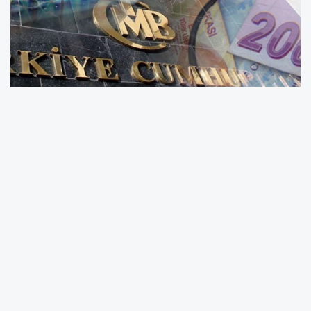
Türkiye Cumhuriyet Merkez Bankası Para
Politikası Kurulu, politika faizi olan bir hafta
vadeli repo ihale faiz oranını yüzde 37
seviyesinde sabit bırakma kararı aldı. Gecelik
borç verme faizi yüzde 40, borçlanma faizi ise
yüzde 35,5 olarak değiştirilmeyerek korundu.
Kurul açıklamasında, Nisan ayında enerji