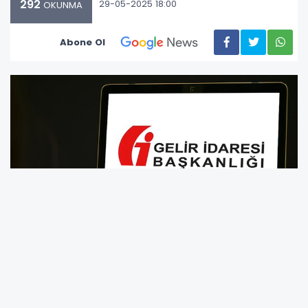
292
29-05-2025 18:00
OKUNMA
Abone Ol
Hazine ve Maliye Bakanı Mehmet Şimşek,
sosyal medya üzerinden yaptığı açıklamada,