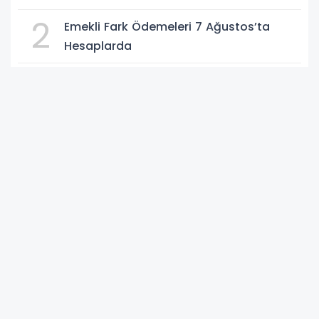
2
Emekli Fark Ödemeleri 7 Ağustos’ta
Hesaplarda
3
TOFAŞ Sezona Evinde Başlıyor
4
Türk F-16’ları Estonya’da NATO
Görevinde: MSB Yerli Sistemlerle Gücünü
Artırıyor