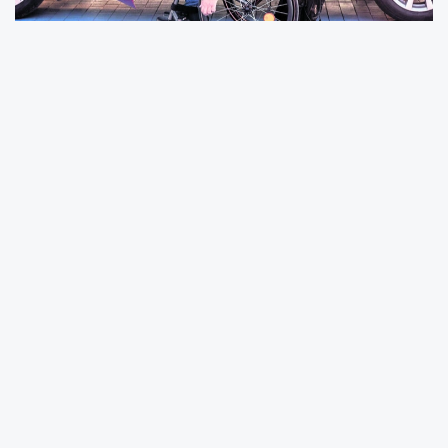
Sayılı Liste Uygulama Genel Tebliği’nde
Değişiklik” Resmi Gazete’de yayımlanarak
yürürlüğe girdi.
Yeni düzenlemeyle, engelli vatandaşların araç
alımlarında uygulanan ÖTV istisnasının
kapsamı genişletildi ve uygulamaya dair
detaylar netleştirildi.
Buna göre, ortopedik engel oranı yüzde 40 ve
üzerinde olan ve bu nedenle sürücü belgesi
alamayan kişiler, belirlenen şartları