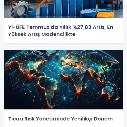
Yİ-ÜFE Temmuz’da Yıllık %27,83 Arttı, En
Yüksek Artış Madencilikte
Ticari Risk Yönetiminde Yenilikçi Dönem