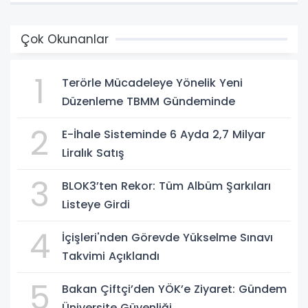
Çok Okunanlar
1
Terörle Mücadeleye Yönelik Yeni
Düzenleme TBMM Gündeminde
2
E-İhale Sisteminde 6 Ayda 2,7 Milyar
Liralık Satış
3
BLOK3’ten Rekor: Tüm Albüm Şarkıları
Listeye Girdi
4
İçişleri'nden Görevde Yükselme Sınavı
Takvimi Açıklandı
5
Bakan Çiftçi’den YÖK’e Ziyaret: Gündem
Üniversite Güvenliği