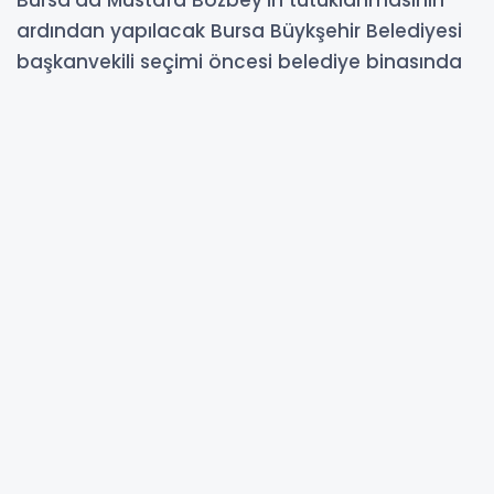
Bursa'da Mustafa Bozbey’in tutuklanmasının
ardından yapılacak Bursa Büykşehir Belediyesi
başkanvekili seçimi öncesi belediye binasında
güvenlik önlemleri artırıldı. CHP’liler otopark
kapısından meclis salonuna girmeye çalıştı.
Meclis üyeleri haricinde kimsenin içeriye
girmesine izin verilmezken toplantıyı takip
etmek isteyen CHP'li grup bariyerleri aşıp
camları kırarak belediye binasına girince
arbede yaşandı.
09-04-2026 11:40
148
OKUNMA
Güncelleme : 09-04-2026 11:40
Abone Ol