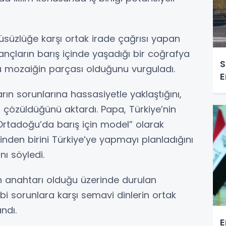
rüsüzlüğe karşı ortak irade çağrısı yapan
nançların barış içinde yaşadığı bir coğrafya
S
bu mozaiğin parçası olduğunu vurguladı.
E
ın sorunlarına hassasiyetle yaklaştığını,
ın çözüldüğünü aktardı. Papa, Türkiye’nin
“Ortadoğu’da barış için model” olarak
lerinden birini Türkiye’ye yapmayı planladığını
nı söyledi.
n anahtarı olduğu üzerinde durulan
ibi sorunlara karşı semavi dinlerin ortak
ndı.
E