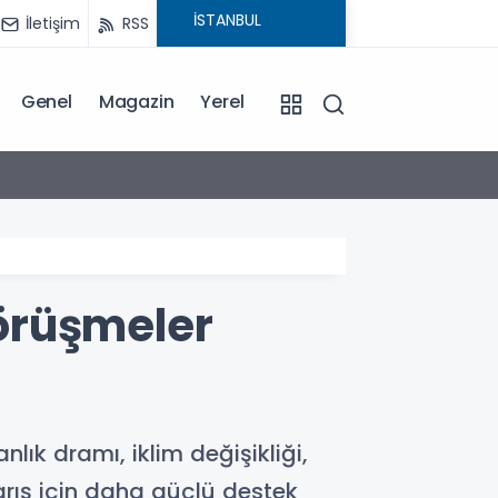
İletişim
RSS
Genel
Magazin
Yerel
15:02
Emekl
örüşmeler
lık dramı, iklim değişikliği,
barış için daha güçlü destek