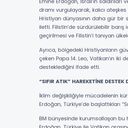
Emine Erdoğan, İsrail’in saldırılar
dramı vurgulayarak, kalıcı ateşkes v
Hristiyan dünyasının daha gür bir 
iletti. Filistin’de sürdürülebilir bar
geçirilmesi ve Filistin’i tanıyan ülke
Ayrıca, bölgedeki Hristiyanların g
çeken Papa 14. Leo, Vatikan’ın iki 
desteklediğini ifade etti.
“SIFIR ATIK” HAREKETİNE DESTEK 
İklim değişikliğiyle mücadelenin k
Erdoğan, Türkiye’de başlattıkları “Sı
BM bünyesinde kurumsallaşan bu h
Erdoğan, Türkiye ile Vatikan arasın