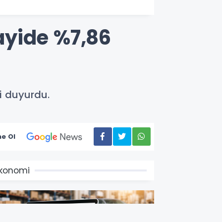
ayide %7,86
i duyurdu.
e Ol
konomi