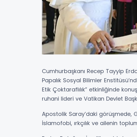
Cumhurbaşkanı Recep Tayyip Erdoğ
Papalık Sosyal Bilimler Enstitüsü’n
Etik Çoktaraflılık” etkinliğinde ko
ruhani lideri ve Vatikan Devlet Başk
Apostolik Saray’daki görüşmede, Gaz
İslamofobi, ırkçılık ve ailenin top