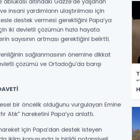
ı ve ablukası altındaki Gazze’de yaşanan
e insani yardımların ulaştırılması için
sesle destek vermesi gerektiğini Papa’ya
ış için iki devletli çözümün hızla hayata
lerin sayısının artması gerektiğini belirtti.
üvenliğinin sağlanmasının önemine dikkat
devletli çözümü ve Ortadoğu’da barışı
T
“
DAVETİ
H
üresel bir öncelik olduğunu vurgulayan Emine
fır Atık” hareketini Papa’ya anlattı.
areket için Papa’dan destek isteyen
da iklim konusunda iş birliği potansiyeli