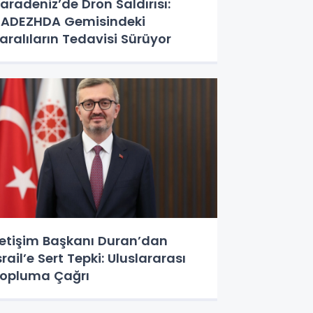
aradeniz’de Dron Saldırısı:
ADEZHDA Gemisindeki
aralıların Tedavisi Sürüyor
letişim Başkanı Duran’dan
srail’e Sert Tepki: Uluslararası
opluma Çağrı