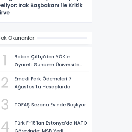
eliyor: Irak Başbakanı ile Kritik
irve
ok Okunanlar
1
Bakan Çiftçi’den YÖK’e
Ziyaret: Gündem Üniversite
Güvenliği
2
Emekli Fark Ödemeleri 7
Ağustos’ta Hesaplarda
3
TOFAŞ Sezona Evinde Başlıyor
4
Türk F-16’ları Estonya’da NATO
Görevinde: MSB Yerli