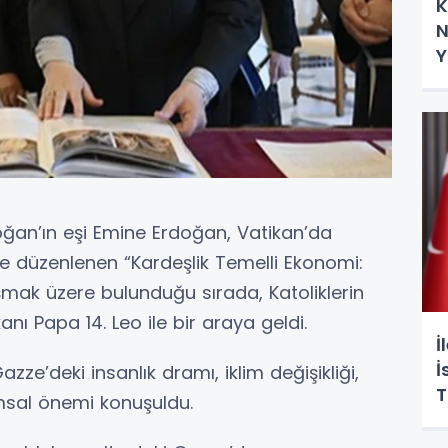
K
N
Y
an’ın eşi Emine Erdoğan, Vatikan’da
de düzenlenen “Kardeşlik Temelli Ekonomi:
nuşmak üzere bulunduğu sırada, Katoliklerin
anı Papa 14. Leo ile bir araya geldi.
İ
İ
ze’deki insanlık dramı, iklim değişikliği,
T
lumsal önemi konuşuldu.