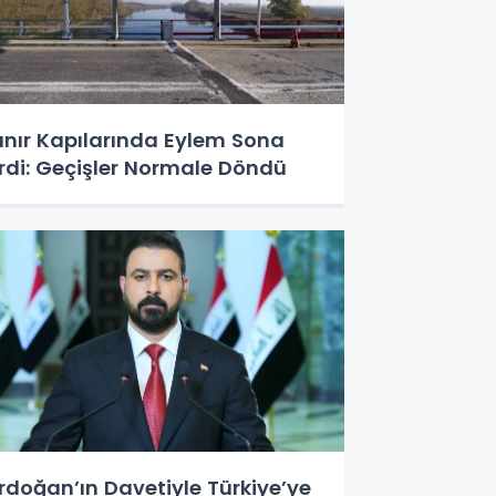
ınır Kapılarında Eylem Sona
rdi: Geçişler Normale Döndü
rdoğan’ın Davetiyle Türkiye’ye