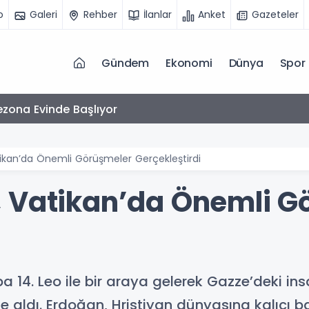
o
Galeri
Rehber
İlanlar
Anket
Gazeteler
Gündem
Ekonomi
Dünya
Spor
zona Evinde Başlıyor
ikan’da Önemli Görüşmeler Gerçekleştirdi
 Vatikan’da Önemli G
14. Leo ile bir araya gelerek Gazze’deki insan
ele aldı. Erdoğan, Hristiyan dünyasına kalıcı 