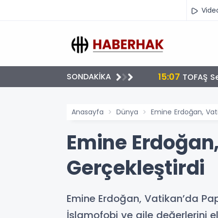
Vide
15:07
SONDAKİKA
cünü Artırıyor
TOFAŞ Se
Anasayfa
Dünya
Emine Erdoğan, Vat
Emine Erdoğan,
Gerçekleştirdi
Emine Erdoğan, Vatikan’da Papa 
İslamofobi ve aile değerlerini 