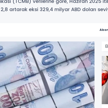
ası (TCMB) verilerine göre, Haziran 2025 itib
2,8 artarak eksi 329,4 milyar ABD doları sevi
Abon
E