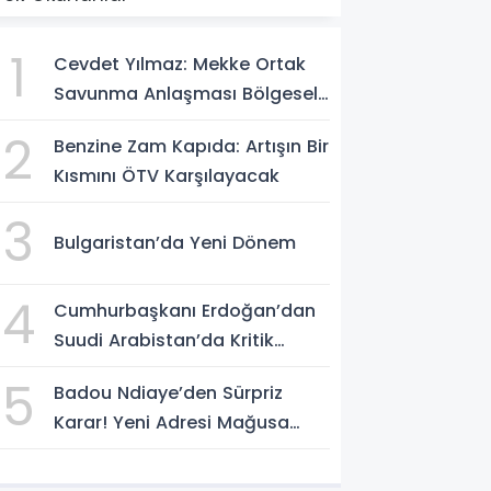
1
Cevdet Yılmaz: Mekke Ortak
Savunma Anlaşması Bölgesel
Güvenlik İçin Tarihi Adımk
2
Benzine Zam Kapıda: Artışın Bir
Kısmını ÖTV Karşılayacak
3
Bulgaristan’da Yeni Dönem
4
Cumhurbaşkanı Erdoğan’dan
Suudi Arabistan’da Kritik
Temas
5
Badou Ndiaye’den Sürpriz
Karar! Yeni Adresi Mağusa
Türk Gücü