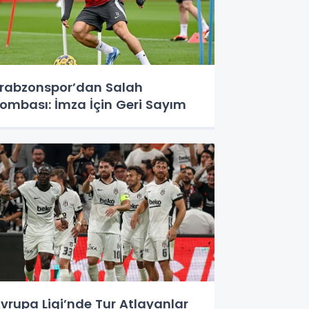
rabzonspor’dan Salah
ombası: İmza İçin Geri Sayım
vrupa Ligi’nde Tur Atlayanlar