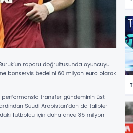
n Buruk’un raporu doğrultusunda oyuncuyu
e bonservis bedelini 60 milyon euro olarak
T
ği performansla transfer gündeminin üst
n ardından Suudi Arabistan’dan da talipler
ndaki futbolcu için daha önce 35 milyon