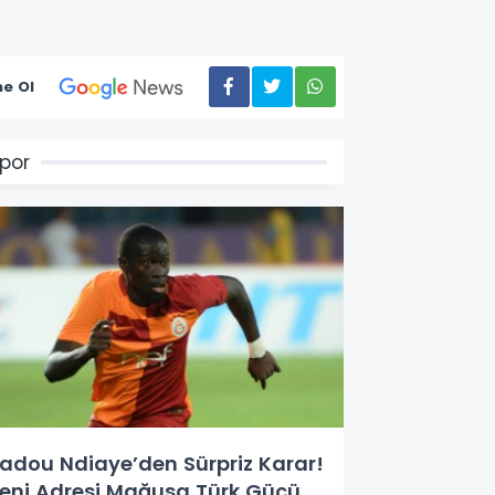
e Ol
por
adou Ndiaye’den Sürpriz Karar!
eni Adresi Mağusa Türk Gücü