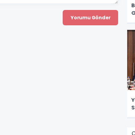
B
G
Y
S
Ç