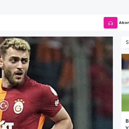
Abon
S
B
Y