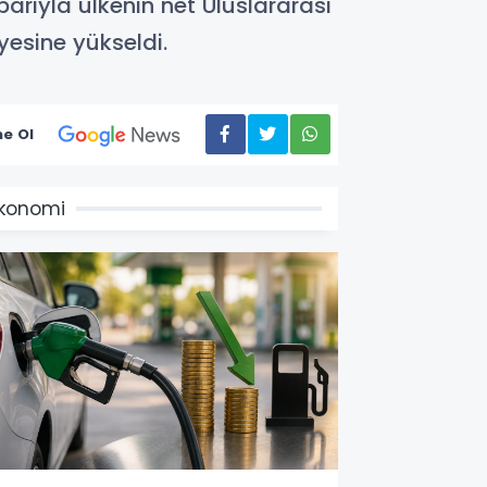
arıyla ülkenin net Uluslararası
yesine yükseldi.
e Ol
konomi