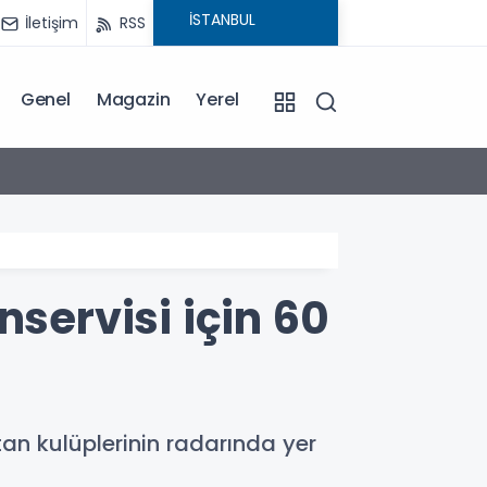
İletişim
RSS
Genel
Magazin
Yerel
17:12
Benzin
nservisi için 60
an kulüplerinin radarında yer