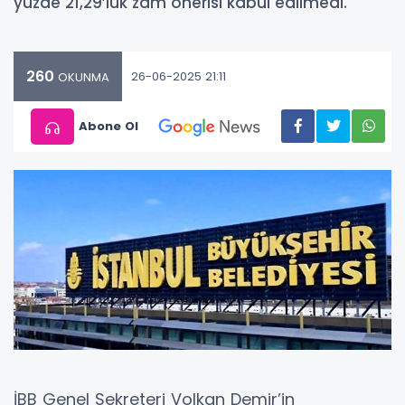
yüzde 21,29’luk zam önerisi kabul edilmedi.
260
26-06-2025 21:11
OKUNMA
Abone Ol
İBB Genel Sekreteri Volkan Demir’in