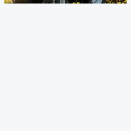
Türkiye İstatistik Kurumu, 2026 yılı Nisan ayına
ilişkin Tarımsal Girdi Fiyat Endeksi (Tarım-GFE)
verilerini açıkladı.
Buna göre Tarım-GFE, Nisan 2026’da bir
önceki aya göre yüzde 5,61, Aralık 2025’e göre
yüzde 17,49, geçen yılın aynı ayına göre yüzde
38,97 ve on iki aylık ortalamalara göre yüzde
33,79 artış gösterdi.
Ana gruplarda bir önceki aya göre tarımda
kullanılan mal ve hizmetler endeksi yüzde 6,19,
tarımsal yatırıma katkı sağlayan mal ve