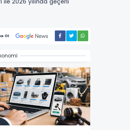
le 2026 yılında geçerli
e Ol
konomi