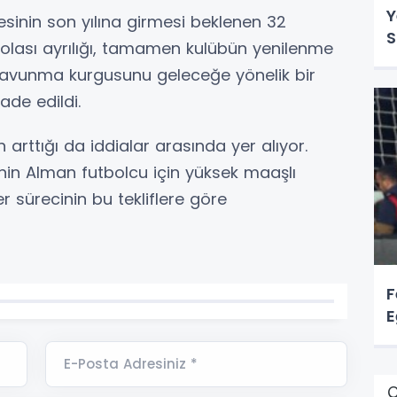
Y
esinin son yılına girmesi beklenen 32
S
olası ayrılığı, tamamen kulübün yenilenme
n, savunma kurgusunu geleceğe yönelik bir
ade edildi.
 arttığı da iddialar arasında yer alıyor.
nin Alman futbolcu için yüksek maaşlı
er sürecinin bu tekliflere göre
F
E
E-Posta Adresiniz *
Ç