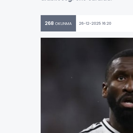
268
26-12-2025 16:20
OKUNMA