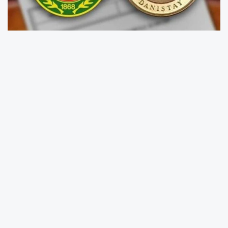
Adalet Bakanı Akın Gürlek, Hâkimler ve
Savcılar Kurulu’nun yüksek yargıya yönelik son
seçimlerinin ardından bir tebrik mesajı
yayımladı.
Bakan Gürlek, Gökhan Karaköse’nin Yargıtay
üyeliğine, Gülten Hatipoğlu ve Recep Yılmaz
Korkmaz’ın ise Danıştay üyeliklerine
seçilmelerinden dolayı memnuniyetini ifade