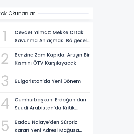
ok Okunanlar
1
Cevdet Yılmaz: Mekke Ortak
Savunma Anlaşması Bölgesel
Güvenlik İçin Tarihi Adımk
2
Benzine Zam Kapıda: Artışın Bir
Kısmını ÖTV Karşılayacak
3
Bulgaristan’da Yeni Dönem
4
Cumhurbaşkanı Erdoğan’dan
Suudi Arabistan’da Kritik
Temas
5
Badou Ndiaye’den Sürpriz
Karar! Yeni Adresi Mağusa