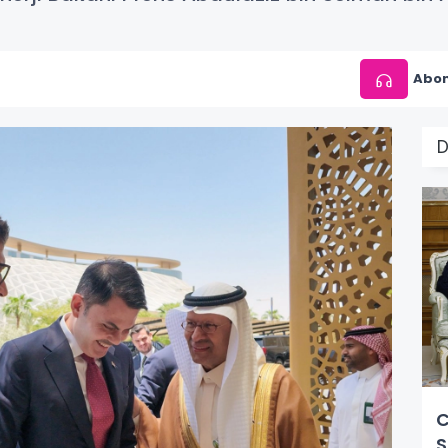
Abon
C
S