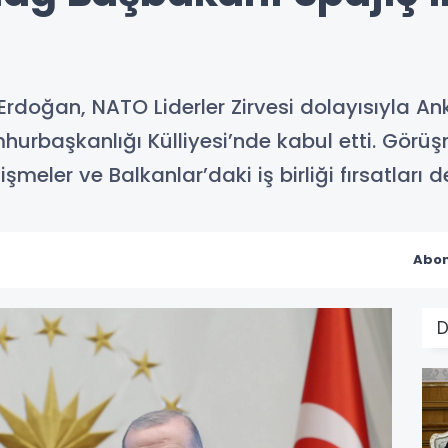
doğan, NATO Liderler Zirvesi dolayısıyla A
hurbaşkanlığı Külliyesi’nde kabul etti. Görü
işmeler ve Balkanlar’daki iş birliği fırsatları d
Abon