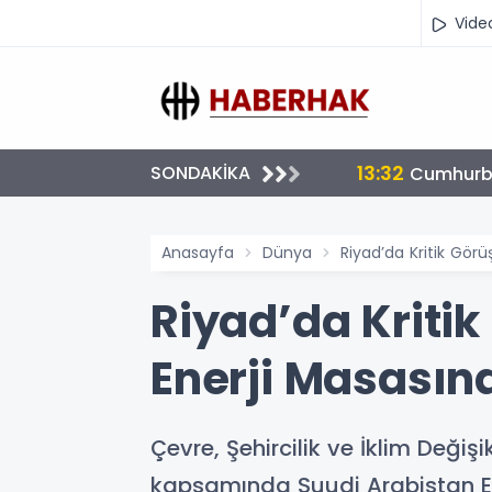
Vide
13:32
SONDAKİKA
Cumhurba
Anasayfa
Dünya
Riyad’da Kritik Gör
Riyad’da Kritik
Enerji Masasın
Çevre, Şehircilik ve İklim Deği
kapsamında Suudi Arabistan Ene