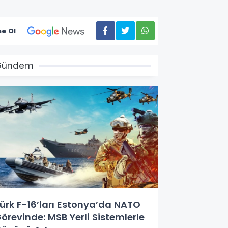
e Ol
Gündem
ürk F-16’ları Estonya’da NATO
örevinde: MSB Yerli Sistemlerle