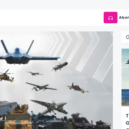
Abon
T
G