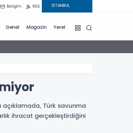
İletişim
RSS
Genel
Magazin
Yerel
16:33
BLOK3’
miyor
ı açıklamada, Türk savunma
lık ihracat gerçekleştirdiğini