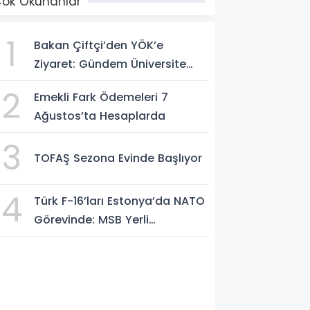
ok Okunanlar
1
Bakan Çiftçi’den YÖK’e
Ziyaret: Gündem Üniversite
Güvenliği
2
Emekli Fark Ödemeleri 7
Ağustos’ta Hesaplarda
3
TOFAŞ Sezona Evinde Başlıyor
4
Türk F-16’ları Estonya’da NATO
Görevinde: MSB Yerli
Sistemlerle Gücünü Artırıyor