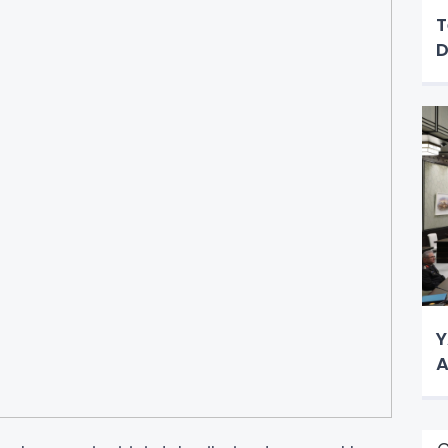
T
D
Y
A