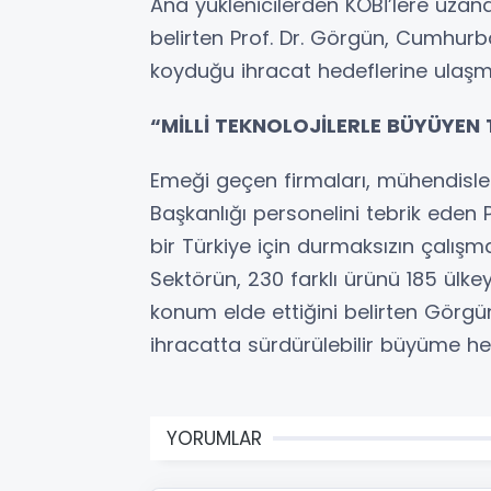
Ana yüklenicilerden KOBİ’lere uzanan
belirten Prof. Dr. Görgün, Cumhur
koyduğu ihracat hedeflerine ulaşmak
“MİLLİ TEKNOLOJİLERLE BÜYÜYEN 
Emeği geçen firmaları, mühendisler
Başkanlığı personelini tebrik eden P
bir Türkiye için durmaksızın çalı
Sektörün, 230 farklı ürünü 185 ülk
konum elde ettiğini belirten Görgün,
ihracatta sürdürülebilir büyüme hed
YORUMLAR