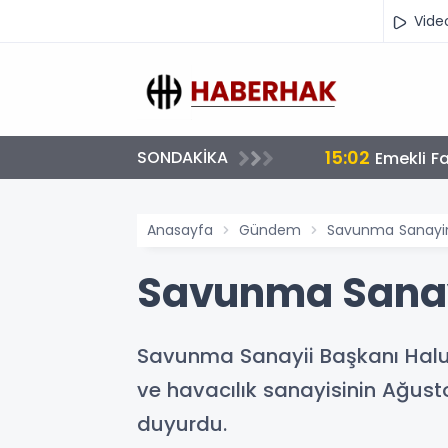
Vide
16:50
SONDAKİKA
Bakan Çi
Anasayfa
Gündem
Savunma Sanayi
Savunma Sanay
Savunma Sanayii Başkanı Hal
ve havacılık sanayisinin Ağusto
duyurdu.