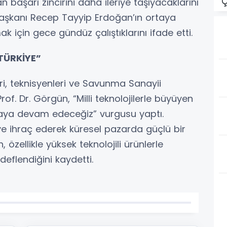
Ç
 başarı zincirini daha ileriye taşıyacaklarını
başkanı Recep Tayyip Erdoğan’ın ortaya
 için gece gündüz çalıştıklarını ifade etti.
TÜRKİYE”
i, teknisyenleri ve Savunma Sanayii
rof. Dr. Görgün, “Milli teknolojilerle büyüyen
şmaya devam edeceğiz” vurgusu yaptı.
eye ihraç ederek küresel pazarda güçlü bir
 özellikle yüksek teknolojili ürünlerle
eflendiğini kaydetti.