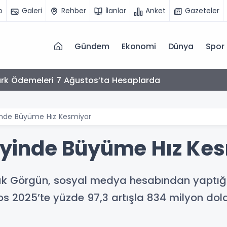
o
Galeri
Rehber
İlanlar
Anket
Gazeteler
Gündem
Ekonomi
Dünya
Spor
ftçi’den YÖK’e Ziyaret: Gündem Üniversite Güvenliği
nde Büyüme Hız Kesmiyor
inde Büyüme Hız Kes
uk Görgün, sosyal medya hesabından yaptığ
s 2025’te yüzde 97,3 artışla 834 milyon dolar