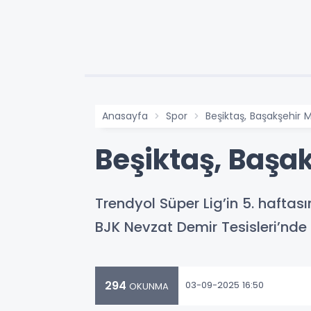
Anasayfa
Spor
Beşiktaş, Başakşehir Ma
Beşiktaş, Başak
Trendyol Süper Lig’in 5. haftas
BJK Nevzat Demir Tesisleri’nde 
294
03-09-2025 16:50
OKUNMA