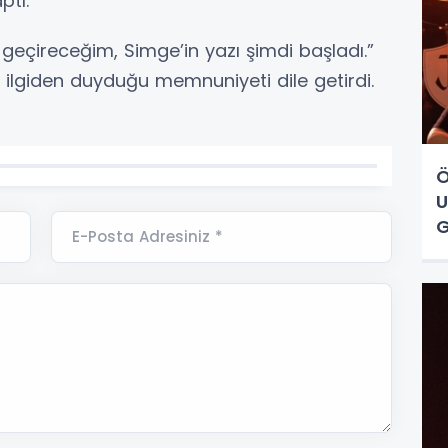
ptı.
çireceğim, Simge’in yazı şimdi başladı.”
 ilgiden duyduğu memnuniyeti dile getirdi.
Ö
U
G
E-Posta Adresiniz *