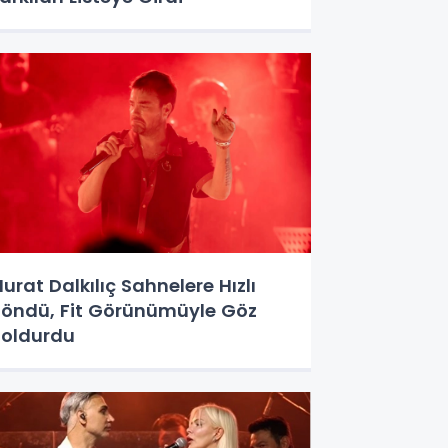
urat Dalkılıç Sahnelere Hızlı
öndü, Fit Görünümüyle Göz
oldurdu