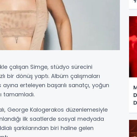
ikle çalışan Simge, stüdyo sürecini
ı bir dönüş yaptı. Albüm çalışmaları
s ayına erteleyen başarılı sanatçı, yoğun
M
ını tamamladı.
D
D
lı, George Kalogerakos düzenlemesiyle
ayınlandığı ilk saatlerde sosyal medyada
dialı şarkılarından biri haline gelen