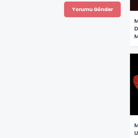
M
D
M
M
U