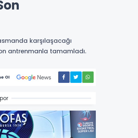
Son
plasmanda karşılaşacağı
ı son antrenmanla tamamladı.
e Ol
por