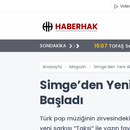
Vide
15:07
SONDAKİKA
cünü Artırıyor
TOFAŞ Se
Anasayfa
Magazin
Simge’den Yeni A
Simge’den Yeni
Başladı
Türk pop müziğinin zirvesindeki
yeni şarkısı “Taksi” ile yazın 