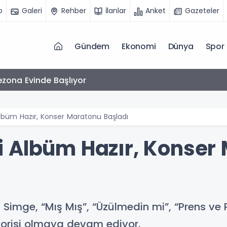
o
Galeri
Rehber
İlanlar
Anket
Gazeteler
Gündem
Ekonomi
Dünya
Spor
zona Evinde Başlıyor
lbüm Hazır, Konser Maratonu Başladı
 Albüm Hazır, Konser
 Simge, “Mış Mış”, “Üzülmedin mi”, “Prens ve P
favorisi olmaya devam ediyor.