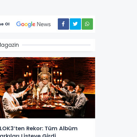
e Ol
agazin
LOK3’ten Rekor: Tüm Albüm
arkıları Listeye Girdi