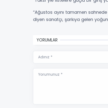
“Taksi”yle listelere güçlü bir giriş ya
“Ağustos ayını tamamen sahnede ge
diyen sanatçı, şarkıya gelen yoğun
YORUMLAR
Adınız *
Yorumunuz *