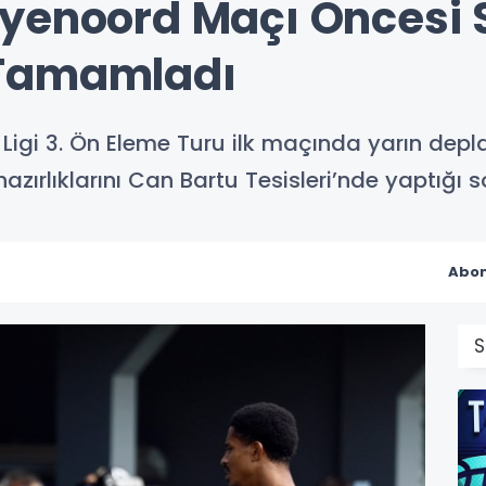
yenoord Maçı Öncesi 
 Tamamladı
Ligi 3. Ön Eleme Turu ilk maçında yarın de
zırlıklarını Can Bartu Tesisleri’nde yaptığ
Abon
S