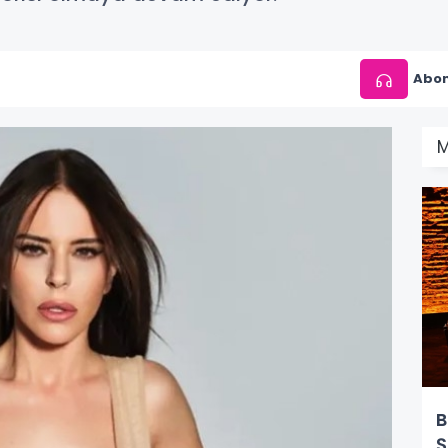
Abon
M
B
Ş