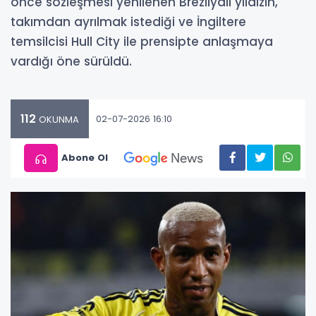
önce sözleşmesi yenilenen Brezilyalı yıldızın,
takımdan ayrılmak istediği ve İngiltere
temsilcisi Hull City ile prensipte anlaşmaya
vardığı öne sürüldü.
112
02-07-2026 16:10
OKUNMA
Abone Ol