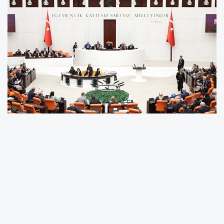
TBMM Genel Kurulu'nda kabul edilerek
yasalaşan "Uzman Erbaş Kanunu ile Bazı
Kanunlarda Değişiklik Yapılmasına Dair Kanun",
Türk Silahlı Kuvvetleri personel sistemi ile
çeşitli kanunlarda önemli değişiklikler içeriyor.