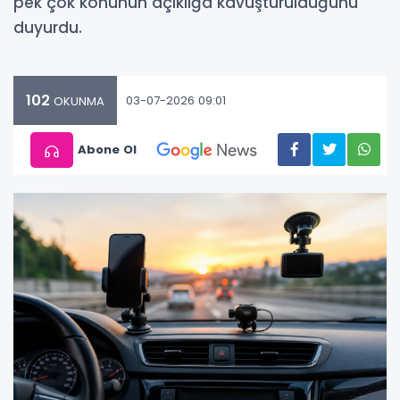
pek çok konunun açıklığa kavuşturulduğunu
duyurdu.
102
03-07-2026 09:01
OKUNMA
Abone Ol