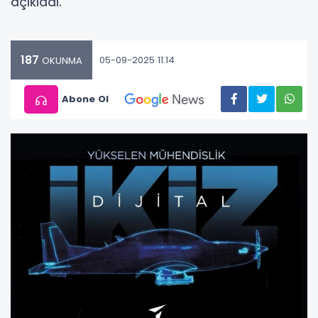
açıkladı.
187
05-09-2025 11:14
OKUNMA
Abone Ol