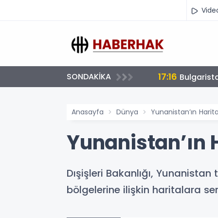
Vide
17:12
SONDAKİKA
Benzine Z
Anasayfa
Dünya
Yunanistan’ın Harit
Yunanistan’ın H
Dışişleri Bakanlığı, Yunanista
bölgelerine ilişkin haritalara se