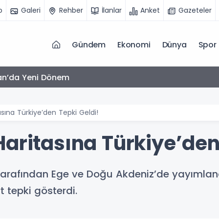
o
Galeri
Rehber
İlanlar
Anket
Gazeteler
Gündem
Ekonomi
Dünya
Spor
am Kapıda: Artışın Bir Kısmını ÖTV Karşılayacak
asına Türkiye’den Tepki Geldi!
aritasına Türkiye’den
n tarafından Ege ve Doğu Akdeniz’de yayımlan
rt tepki gösterdi.