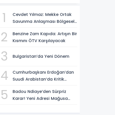
1
Cevdet Yılmaz: Mekke Ortak
Savunma Anlaşması Bölgesel
Güvenlik İçin Tarihi Adımk
2
Benzine Zam Kapıda: Artışın Bir
Kısmını ÖTV Karşılayacak
3
Bulgaristan’da Yeni Dönem
4
Cumhurbaşkanı Erdoğan’dan
Suudi Arabistan’da Kritik
Temas
5
Badou Ndiaye’den Sürpriz
Karar! Yeni Adresi Mağusa
Türk Gücü