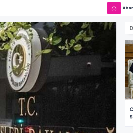
Abon
C
S