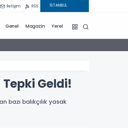
İletişim
RSS
Genel
Magazin
Yerel
17:02
Cevdet
 Tepki Geldi!
an bazı balıkçılık yasak