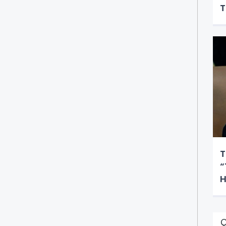
T
T
“
H
Ç