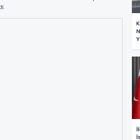
i.
K
N
Y
İ
İ