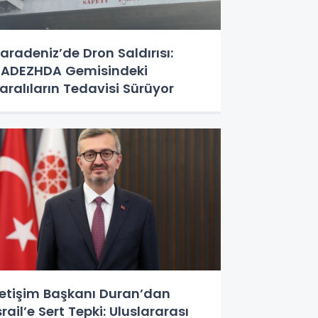
aradeniz’de Dron Saldırısı:
ADEZHDA Gemisindeki
aralıların Tedavisi Sürüyor
letişim Başkanı Duran’dan
srail’e Sert Tepki: Uluslararası