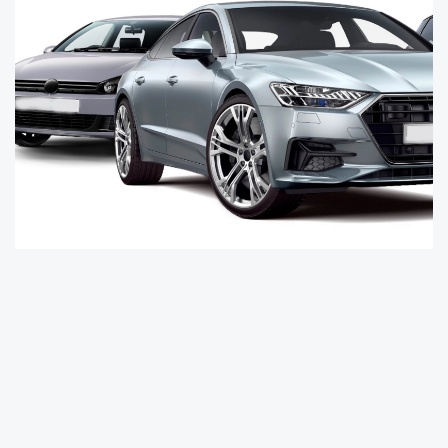
VavaCars tarafından açıklanan VavaAI Fiyat
Endeksi’ne göre, Haziran 2026 sonuçlarına
göre, ikinci el araç fiyatları bir önceki aya göre
TL bazında yüzde 0,74 arttı.
Böylece ikinci el araç fiyat endeksi yılın ilk